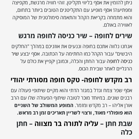
ניתן להזמין את אסף בליווי תקליטן. זוהי חוויה מרגשת, מקפיצה
ומפתיעה! אסף מופיע עם התקליטנים הטובים ביותר בתחום,
והוא מתמחה בקריאת הקהל והתאמה סימולטנית של המוסיקה
לאווירה באולם.
שירים לחופה – שיר כניסה לחופה מרגש
אנחנו נלווה אתכם בחופה וננעים את אוזניכם במהלך "החלקים
היבשים" עבור הקהל כמו החתימה על הכתובה. אסף יבצע
שיר
כניסה לחופה
עבור החתן והכלה, וכמובן יקפיץ את כולם על
הרגליים לאחר שבירת הכוס.
רב מקדש לחופה- טקס חופה מסורתי יהודי
אסף שפר צמח וגדל במגזר הדתי והוא מקיים שיתופי פעולה עם
רבנים שונים. במיוחד מוכר לטובה שיתוף הפעולה שלו עם הרב
אורן אליהו – רב מקדש ומזמר.
המופע המשולב של השניים
הוא פופולרי מאוד, ורצוי לשריין תאריכים זמן רב מראש.
שבת חתן –
עליה לתורה בר מצווה
– חתן
כלה