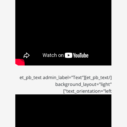
[/et_pb_text][et_pb_text admin_label="Text"
background_layout="light"
text_orientation="left"]