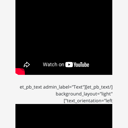
[/et_pb_text][et_pb_text admin_label="Text"
background_layout="light"
text_orientation="left"]