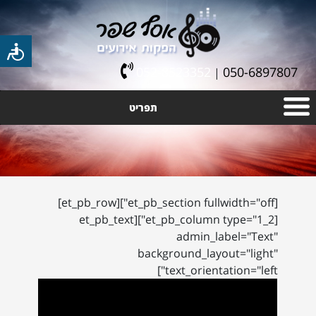
052-8523352
050-6897807
|
תפריט
[et_pb_section fullwidth="off"][et_pb_row]
[et_pb_column type="1_2"][et_pb_text
admin_label="Text"
background_layout="light"
text_orientation="left"]