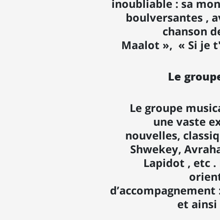
inoubliable : sa mon
boulversantes , a
chanson de
Maalot », « Si je 
Le groupe
Le groupe musica
une vaste ex
nouvelles, classi
Shwekey, Avraha
Lapidot , etc 
orient
d’accompagnement : 
et ains