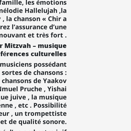
 famille, les émotions
élodie Hallelujah ,la
, la chanson « Chir a
urez l’assurance d’une
uvant et très fort .
ar Mitzvah – musique
férences culturelles
s musiciens possédant
 sortes de chansons :
s, chansons de Yaakov
muel Pruche , Yishai
que juive , la musique
nne , etc . Possibilité
eur , un trompettiste
et de qualité sonore.