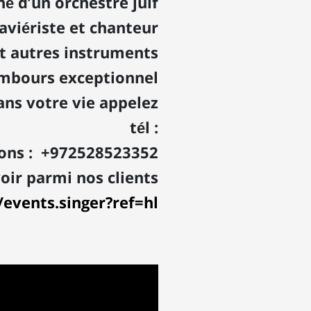
é d’un orchestre juif
laviériste et chanteur
t autres instruments
ambours exceptionnel
ns votre vie appelez
tél :
ions : +972528523352
ir parmi nos clients
events.singer?ref=hl