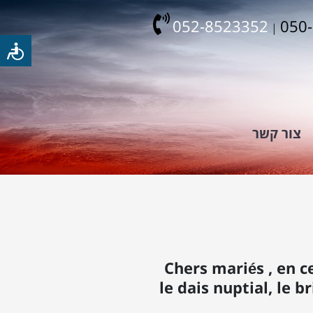
052-8523352
050
|
צור קשר
Chers mariés , en c
le dais nuptial, le b