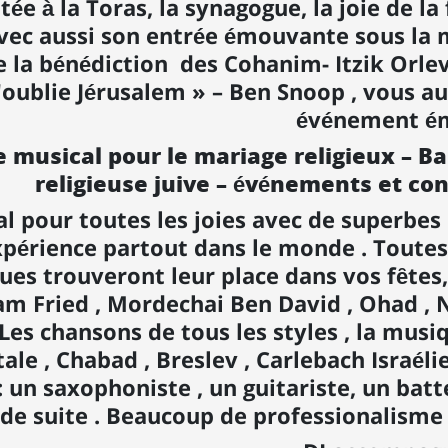
tée à la Toras, la synagogue, la joie de la
vec aussi son entrée émouvante sous la m
 la bénédiction des Cohanim- Itzik Orlev 
t'oublie Jérusalem » – Ben Snoop , vous a
événement émo
 musical pour le mariage religieux – B
religieuse juive – événements et con
l pour toutes les joies avec de superbe
périence partout dans le monde . Toutes
ques trouveront leur place dans vos fȇte
m Fried , Mordechai Ben David , Ohad , N
. Les chansons de tous les styles , la musi
ale , Chabad , Breslev , Carlebach Israélie
un saxophoniste , un guitariste, un batt
i de suite . Beaucoup de professionalisme 